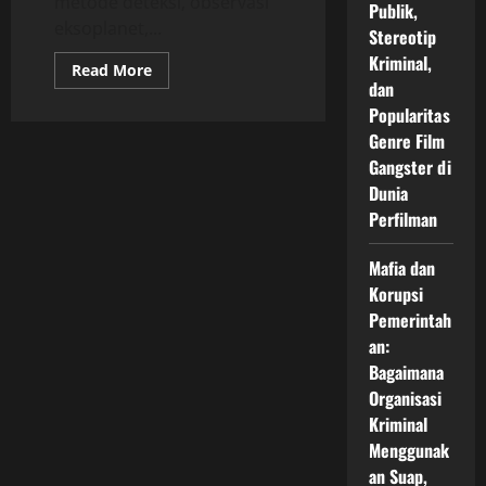
metode deteksi, observasi
Publik,
eksoplanet,...
Stereotip
Kriminal,
Read
Read More
more
dan
about
Popularitas
Pencarian
Kehidupan
Genre Film
Cerdas
di
Gangster di
Angkasa:
Sejarah,
Dunia
Program
Perfilman
SETI,
Metode
Deteksi,
Mafia dan
Eksoplanet,
Radio
Korupsi
Telescope,
Tantangan
Pemerintah
Astrobiologi,
dan
an:
Implikasi
Bagaimana
Penemuan
Kehidupan
Organisasi
Cerdas
bagi
Kriminal
Masa
Menggunak
Depan
Manusia
an Suap,