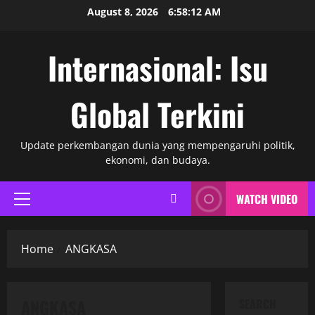
Skip
August 8, 2026
6:58:13 AM
to
content
Internasional: Isu
Global Terkini
Update perkembangan dunia yang mempengaruhi politik,
ekonomi, dan budaya.
WATCH VIDEO
Primary
Menu
Home
ANGKASA
ANGKASA
SEARCH