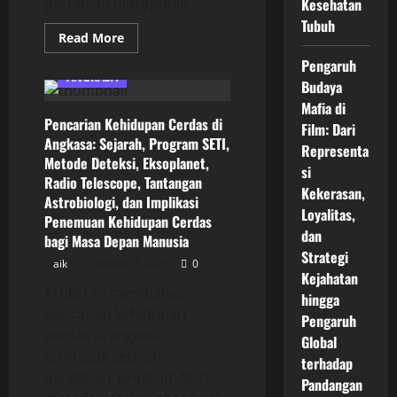
pertanian hidroponik,...
Kesehatan
Tubuh
Read
Read More
more
about
Pengaruh
Pembuatan
ANGKASA
Budaya
Koloni
di
Mafia di
Ruang
Pencarian Kehidupan Cerdas di
Angkasa:
Film: Dari
Teknologi
Angkasa: Sejarah, Program SETI,
Habitat,
Representa
Metode Deteksi, Eksoplanet,
Energi
si
Terbarukan,
Radio Telescope, Tantangan
Transportasi
Kekerasan,
Antarplanet,
Astrobiologi, dan Implikasi
Kesehatan
Loyalitas,
Penemuan Kehidupan Cerdas
Astronot,
dan
Pertanian
bagi Masa Depan Manusia
Hidroponik,
Strategi
Regulasi,
aik
October 7, 2025
0
dan
Kejahatan
Masa
Artikel ini membahas
Depan
hingga
Kolonisasi
pencarian kehidupan
Pengaruh
Bulan,
cerdas di angkasa,
Mars,
Global
dan
termasuk sejarah
Planet
terhadap
Lain
penelitian, program SETI,
Pandangan