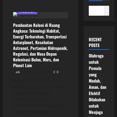
Search
ANGKASA
Pembuatan Koloni di Ruang
Angkasa: Teknologi Habitat,
Energi Terbarukan, Transportasi
RECENT
Antarplanet, Kesehatan
POSTS
Astronot, Pertanian Hidroponik,
Regulasi, dan Masa Depan
Olahraga
Kolonisasi Bulan, Mars, dan
untuk
Planet Lain
Pemula
aik
October 7, 2025
0
yang
Artikel ini membahas
Mudah,
pembuatan koloni di ruang
Aman, dan
angkasa, termasuk
Efektif
teknologi habitat,
Dilakukan
transportasi antarplanet,
untuk
energi terbarukan,
Menjaga