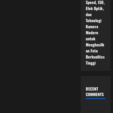
Speed, ISO,
Efek Optik,
dan
Teknologi
Kamera
Modern
untuk
Menghasilk
an Foto
Berkualitas
Tinggi
RECENT
COMMENTS
No
comments