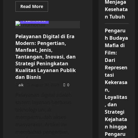
Menjaga
Read
Read More
Kesehata
more
about
n Tubuh
Layanan
PELAYANAN
Publik
di
Pengaru
Era
Pelayanan Digital di Era
Modern:
h Budaya
Pengertian,
Modern: Pengertian,
Jenis,
Mafia di
Fungsi,
Manfaat, Jenis,
Film:
Tantangan,
Tantangan, Inovasi, dan
Inovasi
Dari
Digital,
Strategi Peningkatan
serta
Represen
Kualitas Layanan Publik
Strategi
tasi
Peningkatan
dan Bisnis
Kualitas
Kekerasa
untuk
aik
August 30, 2025
0
Kepuasan
n,
Masyarakat
Pelayanan digital adalah
Loyalitas
sistem layanan berbasis
, dan
teknologi untuk
Strategi
mempermudah akses
Kejahata
masyarakat. Artikel ini
n hingga
membahas pengertian,
Pengaru