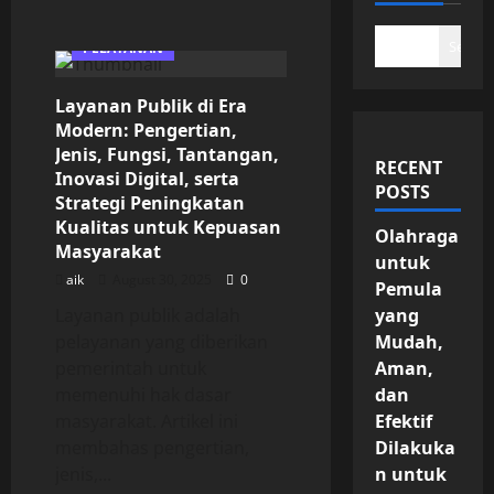
Search
PELAYANAN
Layanan Publik di Era
Modern: Pengertian,
Jenis, Fungsi, Tantangan,
RECENT
Inovasi Digital, serta
POSTS
Strategi Peningkatan
Kualitas untuk Kepuasan
Olahraga
Masyarakat
untuk
aik
August 30, 2025
0
Pemula
Layanan publik adalah
yang
pelayanan yang diberikan
Mudah,
pemerintah untuk
Aman,
memenuhi hak dasar
dan
masyarakat. Artikel ini
Efektif
membahas pengertian,
Dilakuka
jenis,...
n untuk