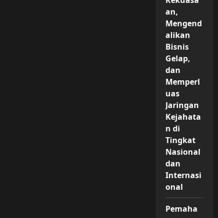
Kekuasa
an,
Mengend
alikan
Bisnis
Gelap,
dan
Memperl
uas
Jaringan
Kejahata
n di
Tingkat
Nasional
dan
Internasi
onal
Pemaha