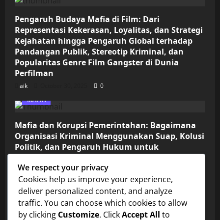
Pengaruh Budaya Mafia di Film: Dari
Representasi Kekerasan, Loyalitas, dan Strategi
Kejahatan hingga Pengaruh Global terhadap
Pandangan Publik, Stereotip Kriminal, dan
Popularitas Genre Film Gangster di Dunia
Perfilman
aik
October 30, 2025
0
MAFIA
Mafia dan Korupsi Pemerintahan: Bagaimana
Organisasi Kriminal Menggunakan Suap, Kolusi
Politik, dan Pengaruh Hukum untuk
Mempertahankan Kekuasaan, Mengendalikan
We respect your privacy
Bisnis Gelap, dan Memperluas Jaringan
Cookies help us improve your experience,
Kejahatan di Tingkat Nasional dan
Internasional
deliver personalized content, and analyze
traffic. You can choose which cookies to allow
aik
October 30, 2025
0
by clicking
Customize
. Click
Accept All
to
FISIKA