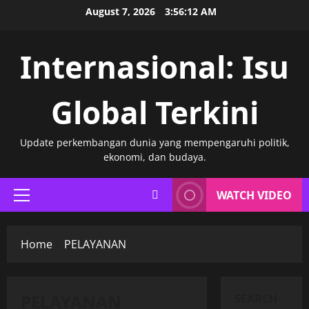
Skip
August 7, 2026
3:56:12 AM
to
content
Internasional: Isu
Global Terkini
Update perkembangan dunia yang mempengaruhi politik,
ekonomi, dan budaya.
WATCH VIDEO
Primary
Menu
Home
PELAYANAN
PELAYANAN
SEARCH