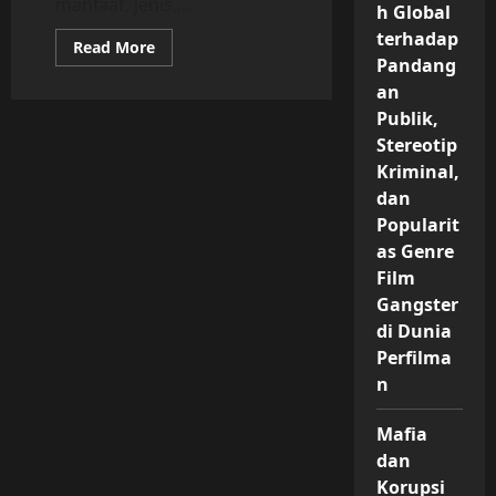
manfaat, jenis,...
h Global
terhadap
Read
Read More
more
Pandang
about
an
Pelayanan
Digital
Publik,
di
Era
Stereotip
Modern:
Pengertian,
Kriminal,
Manfaat,
dan
Jenis,
Tantangan,
Popularit
Inovasi,
dan
as Genre
Strategi
Film
Peningkatan
Kualitas
Gangster
Layanan
Publik
di Dunia
dan
Bisnis
Perfilma
n
Mafia
dan
Korupsi