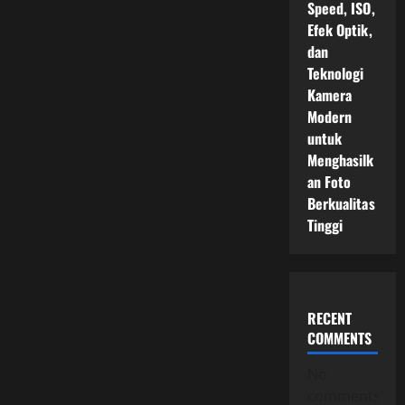
Speed, ISO,
Efek Optik,
dan
Teknologi
Kamera
Modern
untuk
Menghasilk
an Foto
Berkualitas
Tinggi
RECENT
COMMENTS
No
comments