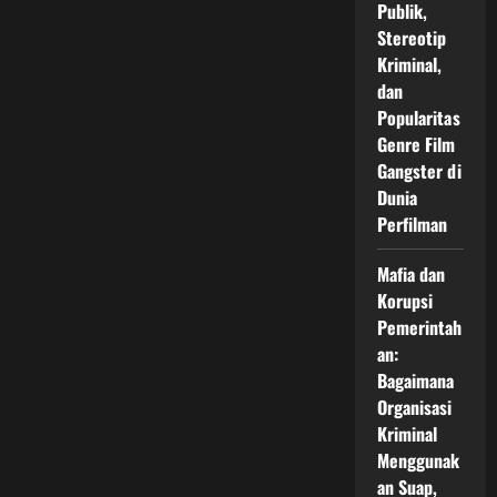
dan
Publik,
Peluang
Bisnis
Stereotip
Kerajinan
Kriminal,
Kaca
sebagai
dan
Produk
Seni,
Popularitas
Dekorasi,
Genre Film
serta
Industri
Gangster di
Kreatif
Modern
Dunia
Perfilman
Mafia dan
Korupsi
Pemerintah
an:
Bagaimana
Organisasi
Kriminal
Menggunak
an Suap,