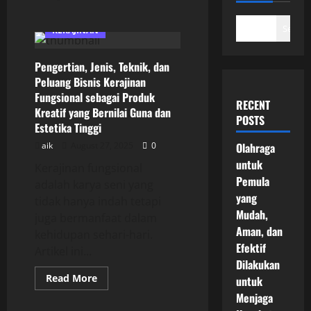
Search
KERAJINAN
Pengertian, Jenis, Teknik, dan
Peluang Bisnis Kerajinan
Fungsional sebagai Produk
RECENT
Kreatif yang Bernilai Guna dan
POSTS
Estetika Tinggi
aik
August 27, 2025
0
Olahraga
untuk
Kerajinan fungsional
Pemula
adalah karya seni yang
yang
tidak hanya indah tetapi
Mudah,
juga bermanfaat dalam
Aman, dan
kehidupan sehari-hari.
Efektif
Artikel ini...
Dilakukan
Read
Read More
untuk
more
Menjaga
about
Pengertian,
KERAJINAN