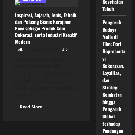
Kesehatan
Jenis,
Teknik,
Tubuh
dan
Inspirasi, Sejarah, Jenis, Teknik,
Peluang
Bisnis
dan Peluang Bisnis Kerajinan
Pengaruh
Kerajinan
Kaca sebagai Produk Seni,
Fungsional
Budaya
sebagai
Dekorasi, serta Industri Kreatif
Produk
Mafia di
Kreatif
Modern
Film: Dari
yang
Bernilai
aik
August 27, 2025
0
Representa
Guna
dan
si
Kerajinan kaca adalah
Estetika
Kekerasan,
Tinggi
karya seni dekoratif
Loyalitas,
sekaligus fungsional yang
dan
memiliki nilai estetika
Strategi
tinggi. Artikel ini membahas
Kejahatan
sejarah,...
hingga
Read
Read More
Pengaruh
more
about
Global
Inspirasi,
terhadap
Sejarah,
Jenis,
Pandangan
Teknik,