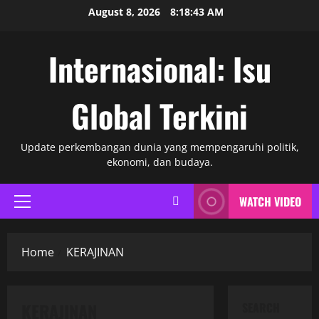
Skip
August 8, 2026
8:18:43 AM
to
content
Internasional: Isu
Global Terkini
Update perkembangan dunia yang mempengaruhi politik,
ekonomi, dan budaya.
WATCH VIDEO
Primary
Menu
Home
KERAJINAN
KERAJINAN
SEARCH