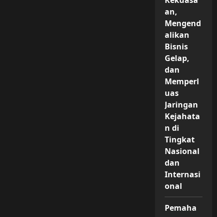
Kekuasa
an,
Mengend
alikan
Bisnis
Gelap,
dan
Memperl
uas
Jaringan
Kejahata
n di
Tingkat
Nasional
dan
Internasi
onal
Pemaha