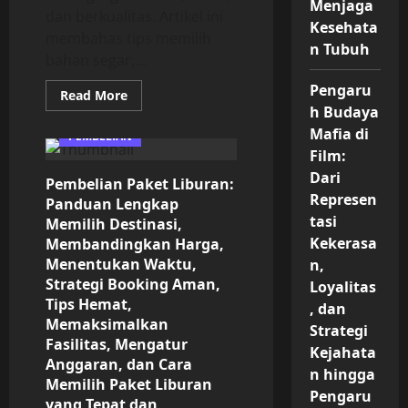
Menjaga
dan berkualitas. Artikel ini
Kesehata
membahas tips memilih
n Tubuh
bahan segar,...
Pengaru
Read
Read More
more
h Budaya
about
Pembelian
Mafia di
PEMBELIAN
Bahan
Film:
Makanan:
Panduan
Dari
Pembelian Paket Liburan:
Lengkap
Memilih
Represen
Panduan Lengkap
Produk
tasi
Segar
Memilih Destinasi,
dan
Kekerasa
Membandingkan Harga,
Berkualitas,
Membandingkan
Menentukan Waktu,
n,
Harga,
Strategi Booking Aman,
Strategi
Loyalitas
Belanja
Tips Hemat,
, dan
Efektif,
Memaksimalkan
Tips
Strategi
Hemat,
Fasilitas, Mengatur
Manajemen
Kejahata
Persediaan,
Anggaran, dan Cara
n hingga
Keamanan
Memilih Paket Liburan
Konsumsi,
Pengaru
dan
yang Tepat dan