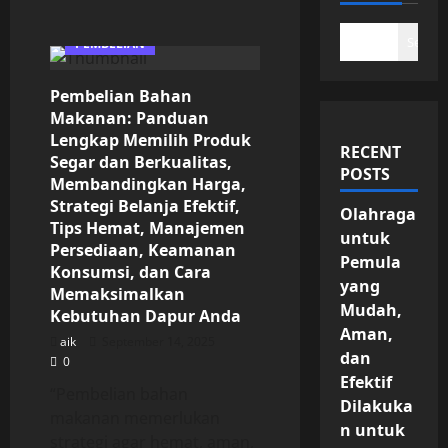
Search
PEMBELIAN
Pembelian Bahan
Makanan: Panduan
Lengkap Memilih Produk
RECENT
Segar dan Berkualitas,
POSTS
Membandingkan Harga,
Strategi Belanja Efektif,
Olahraga
Tips Hemat, Manajemen
untuk
Persediaan, Keamanan
Pemula
Konsumsi, dan Cara
yang
Memaksimalkan
Mudah,
Kebutuhan Dapur Anda
Aman,
aik
September 14, 2025
dan
0
Efektif
“Pembelian bahan
Dilakuka
makanan memerlukan
n untuk
strategi agar hemat, aman,