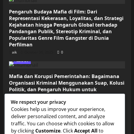
Pengaruh Budaya Mafia di Film: Dari
Representasi Kekerasan, Loyalitas, dan Strategi
Kejahatan hingga Pengaruh Global terhadap
Pandangan Publik, Stereotip Kriminal, dan
Popularitas Genre Film Gangster di Dunia
Perfilman
aik
October 30, 2025
0
MAFIA
Mafia dan Korupsi Pemerintahan: Bagaimana
Organisasi Kriminal Menggunakan Suap, Kolusi
Politik, dan Pengaruh Hukum untuk
Mempertahankan Kekuasaan, Mengendalikan
We respect your privacy
Bisnis Gelap, dan Memperluas Jaringan
Cookies help us improve your experience,
Kejahatan di Tingkat Nasional dan
Internasional
deliver personalized content, and analyze
traffic. You can choose which cookies to allow
aik
October 30, 2025
0
by clicking
Customize
. Click
Accept All
to
FISIKA