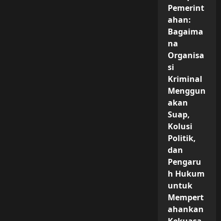
Strategi
Pemerint
Booking
Aman,
ahan:
Tips
Hemat,
Bagaima
Memaksimalkan
Fasilitas,
na
Mengatur
Organisa
Anggaran,
dan
si
Cara
Memilih
Kriminal
Paket
Menggun
Liburan
yang
akan
Tepat
dan
Suap,
Berkualitas
Kolusi
Politik,
dan
Pengaru
h Hukum
untuk
Mempert
ahankan