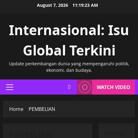
Skip
August 7, 2026
11:19:24 AM
to
content
Internasional: Isu
Global Terkini
Update perkembangan dunia yang mempengaruhi politik,
ekonomi, dan budaya.
WATCH VIDEO
Primary
Menu
Home
PEMBELIAN
PEMBELIAN
SEARCH