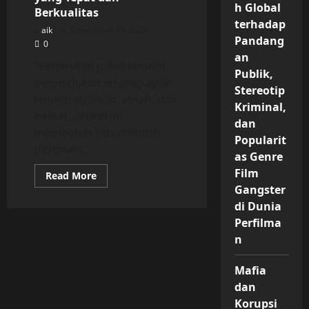
Cara
h Global
Berkualitas
Memaksimalkan
Kebutuhan
terhadap
aik
September 14, 2025
Dapur
Pandang
Anda
0
an
“Pembelian paket liburan
Publik,
memerlukan strategi agar
Stereotip
liburan nyaman, aman, dan
Kriminal,
hemat. Artikel ini
dan
membahas tips memilih
Popularit
destinasi,...
as Genre
Film
Read
Read More
more
Gangster
about
Pembelian
di Dunia
Paket
Perfilma
Liburan:
Panduan
n
Lengkap
Memilih
Destinasi,
Mafia
Membandingkan
Harga,
dan
Menentukan
Waktu,
Korupsi