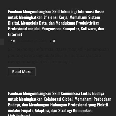
Panduan Mengembangkan Skill Teknologi Informasi Dasar
untuk Meningkatkan Efisiensi Kerja, Memahami Sistem
Digital, Mengelola Data, dan Mendukung Produktivitas
Profesional melalui Penguasaan Komputer, Software, dan
Internet
aik
October 24, 2025
0
Skill teknologi informasi dasar menjadi kemampuan
penting di era digital. Artikel ini membahas cara
mengembangkan skill teknologi...
Read
Read More
more
about
Panduan
Mengembangkan
Skill
Panduan Mengembangkan Skill Komunikasi Lintas Budaya
Teknologi
Informasi
untuk Meningkatkan Kolaborasi Global, Memahami Perbedaan
Dasar
Budaya, dan Membangun Hubungan Profesional yang Efektif
untuk
Meningkatkan
melalui Empati, Adaptasi, dan Strategi Komunikasi
Efisiensi
Kerja,