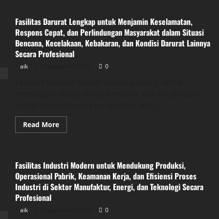
Fasilitas Darurat Lengkap untuk Menjamin Keselamatan,
Respons Cepat, dan Perlindungan Masyarakat dalam Situasi
Bencana, Kecelakaan, Kebakaran, dan Kondisi Darurat Lainnya
Secara Profesional
aik
September 4, 2025
0
Fasilitas darurat adalah sarana penting untuk
menangani situasi kritis, bencana, dan kecelakaan.
Artikel ini membahas pengertian, jenis,...
Read
Read More
more
about
Fasilitas
Darurat
Lengkap
Fasilitas Industri Modern untuk Mendukung Produksi,
untuk
Menjamin
Operasional Pabrik, Keamanan Kerja, dan Efisiensi Proses
Keselamatan,
Industri di Sektor Manufaktur, Energi, dan Teknologi Secara
Respons
Cepat,
Profesional
dan
Perlindungan
aik
September 4, 2025
0
Masyarakat