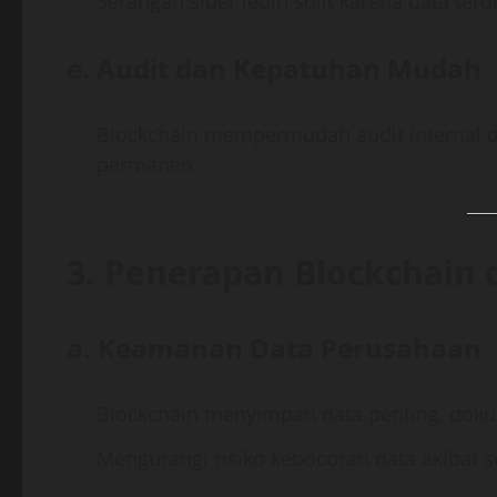
Serangan siber lebih sulit karena data terd
e.
Audit dan Kepatuhan Mudah
Blockchain mempermudah audit internal da
permanen.
3. Penerapan Blockchain
a.
Keamanan Data Perusahaan
Blockchain menyimpan data penting, dokum
Mengurangi risiko kebocoran data akibat s