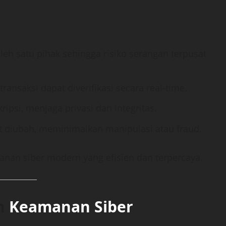
leh satu pihak sehingga risiko serangan terpusat
ransaksi dapat diverifikasi secara real-time.
ripsi, menjaga privasi dan integritas.
at diubah, meminimalkan manipulasi atau fraud.
anan siber modern yang efisien dan terpercaya.
an
Keamanan Siber