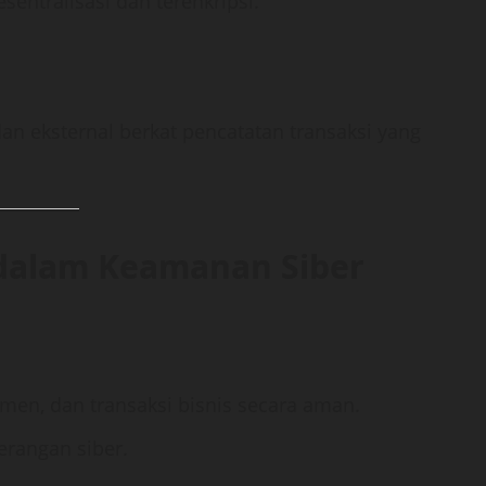
esentralisasi dan terenkripsi.
n eksternal berkat pencatatan transaksi yang
 dalam Keamanan Siber
en, dan transaksi bisnis secara aman.
erangan siber.