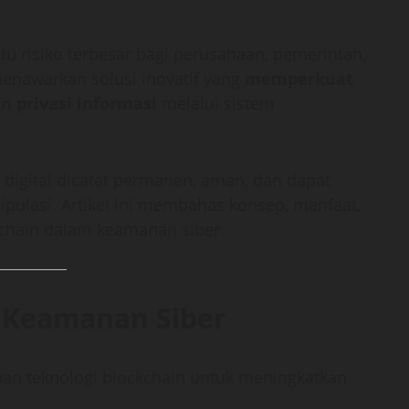
atu risiko terbesar bagi perusahaan, pemerintah,
nawarkan solusi inovatif yang
memperkuat
an privasi informasi
melalui sistem
digital dicatat permanen, aman, dan dapat
anipulasi. Artikel ini membahas konsep, manfaat,
chain dalam keamanan siber.
n Keamanan Siber
an teknologi blockchain untuk meningkatkan