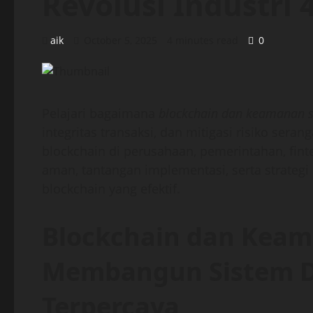
Revolusi Industri 
aik
October 5, 2025
4 minutes read
0
Pelajari bagaimana
blockchain dan keamanan s
integritas transaksi, dan mitigasi risiko sera
blockchain di perusahaan, pemerintahan, finte
aman, tantangan implementasi, serta strate
blockchain yang efektif.
Blockchain dan Keam
Membangun Sistem D
Terpercaya