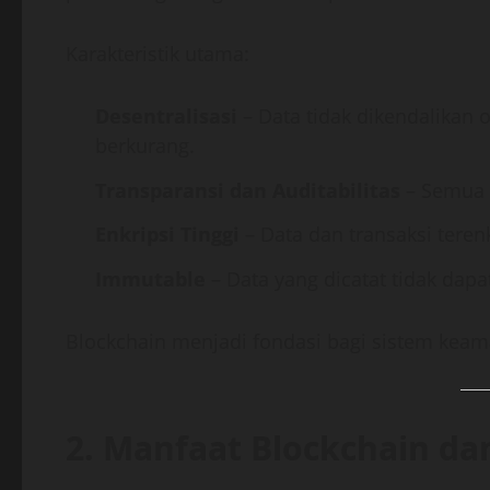
Karakteristik utama:
Desentralisasi
– Data tidak dikendalikan o
berkurang.
Transparansi dan Auditabilitas
– Semua t
Enkripsi Tinggi
– Data dan transaksi terenk
Immutable
– Data yang dicatat tidak dap
Blockchain menjadi fondasi bagi sistem keam
2. Manfaat Blockchain d