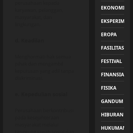
perusahaan kepada
EKONOMI
karyawan, pelanggan,
masyarakat, dan
EKSPERIMEN
lingkungan.
EROPA
d.
Keadilan
FASILITAS
Menghormati hak semua
FESTIVAL
pihak dan mengambil
keputusan yang adil tanpa
FINANSIAL
diskriminasi.
FISIKA
e.
Kepedulian sosial
GANDUM
Perusahaan berkontribusi
HIBURAN
pada kesejahteraan
masyarakat melalui
HUKUMAN
tanggung jawab sosial dan