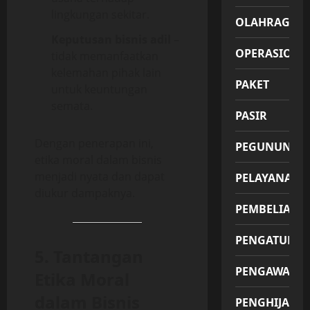
lingkungan sekitar.
OLAHRAGA
Keputusan bisnis adil
–
OPERASIONA
tidak memanfaatkan
kelemahan pihak lain
PAKET
untuk keuntungan
semata.
PASIR
Dengan penerapan ini,
PEGUNUNGA
etika moral dalam bisnis
menjadi nyata dan dapat
PELAYANAN
diukur dampaknya.
PEMBELIAN
PENGATUR
5. Tantangan
PENGAWAS
Etika Moral
dalam Bisnis
PENGHIJAUA