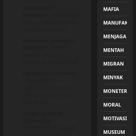
Transparansi
MAFIA
keuangan
– menyajikan
laporan keuangan yang
MANUFAKTU
akurat dan terbuka.
MENJAGA
Pelayanan pelanggan
yang jujur
– tidak
MENTAH
menipu konsumen
tentang kualitas produk.
MIGRAN
Kepedulian karyawan
MINYAK
– menyediakan
lingkungan kerja aman,
MONETER
adil, dan menghargai
kontribusi.
MORAL
Tanggung jawab
MOTIVASI
lingkungan
–
meminimalkan dampak
MUSEUM
usaha terhadap