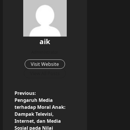
aik
Administrator
Visit Website
View All Posts
P
Previous:
Pengaruh Media
o
terhadap Moral Anak:
Dampak Televisi,
s
Internet, dan Media
Sosial pada Nilai