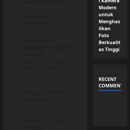
i Kamera
reputasi perusahaan
Modern
Etika moral
untuk
memperkuat citra
Menghas
perusahaan di mata
ilkan
publik dan investor.
Foto
Menciptakan
Berkualit
lingkungan kerja yang
as Tinggi
harmonis
Integritas dan tanggung
jawab memperkuat
hubungan antar
RECENT
karyawan.
COMMENTS
Mencegah praktik
No
bisnis negatif
comments
Etika moral membantu
to show.
menghindari korupsi,
penipuan, dan konflik
kepentingan.