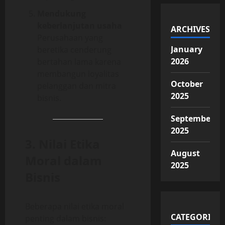
Mendukung
keberlanjutan usaha
ARCHIVES
Perusahaan yang
January
beretika cenderung
2026
bertahan lama karena
membangun loyalitas
October
pelanggan dan mitra
2025
bisnis.
September
2025
3. Nilai Etika
August
Moral dalam
2025
Bisnis
Beberapa nilai etika moral
CATEGORIES
penting dalam bisnis: