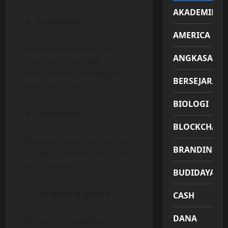
AKADEMIK
a.
Kejujuran
AMERICA
Memberikan informasi
ANGKASA
yang jujur dan tidak
menyesatkan pelanggan
BERSEJARAH
atau mitra bisnis.
BIOLOGI
b.
Integritas
BLOCKCHAIN
Menjaga konsistensi antara
BRANDING
ucapan, tindakan, dan nilai
perusahaan.
BUDIDAYA
c.
Tanggung jawab
CASH
DANA
Memenuhi kewajiban