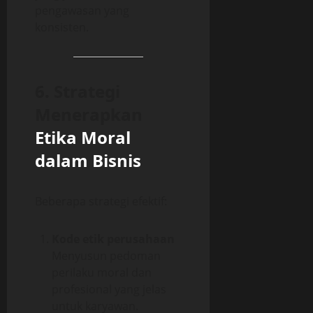
pengawasan yang
konsisten.
6. Strategi
Menerapkan
Etika Moral
dalam Bisnis
Beberapa strategi efektif:
Kode etik perusahaan
Menyusun pedoman
perilaku moral dan
profesional yang jelas
untuk karyawan.