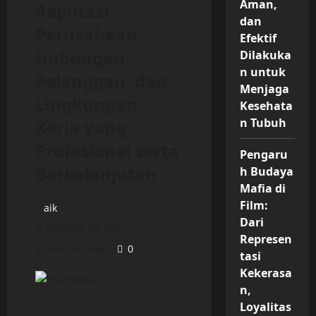
Aman,
Reputasi
dan
Perusahaan,
Efektif
Hubungan
Dilakuka
n untuk
Pelanggan, dan
Menjaga
Lingkungan
Kesehata
n Tubuh
Kerja yang
Profesional serta
Pengaru
Berkelanjutan
h Budaya
Mafia di
Film:
aik
Dari
October 19, 2025
Represen
4 minutes read
0
tasi
Kekerasa
n,
Loyalitas