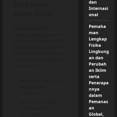
dan
Etika Moral
Internasi
dalam Bisnis
onal
Pemaha
Etika moral
adalah
man
panduan prinsip benar dan
Lengkap
salah yang memengaruhi
Fisika
perilaku individu. Dalam
Lingkung
konteks bisnis, etika moral
an dan
menuntun perusahaan dan
Perubah
karyawan untuk:
an Iklim
serta
Mengambil keputusan
Penerapa
yang adil dan
nnya
transparan
dalam
Pemanas
Bersikap jujur dalam
an
transaksi dan
Global,
komunikasi