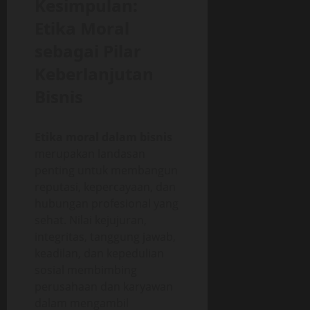
Kesimpulan:
Etika Moral
sebagai Pilar
Keberlanjutan
Bisnis
Etika moral dalam bisnis
merupakan landasan
penting untuk membangun
reputasi, kepercayaan, dan
hubungan profesional yang
sehat. Nilai kejujuran,
integritas, tanggung jawab,
keadilan, dan kepedulian
sosial membimbing
perusahaan dan karyawan
dalam mengambil