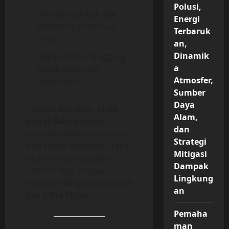
Polusi,
Menghargai hak dan
Energi
kepentingan semua
Terbaruk
pihak
an,
Dinamik
Menjalankan tanggung
a
jawab sosial dan
Atmosfer,
lingkungan
Sumber
Daya
Dengan demikian,
etika
Alam,
moral dalam bisnis
dan
menjadi landasan penting
Strategi
bagi setiap tindakan usaha,
Mitigasi
mulai dari pengelolaan
Dampak
sumber daya hingga
Lingkung
interaksi dengan pelanggan
an
dan mitra bisnis.
Pemaha
man