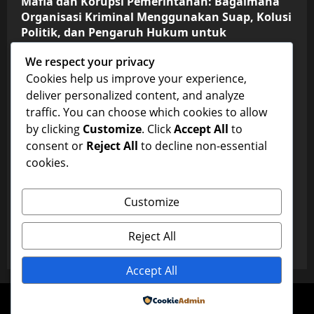
Mafia dan Korupsi Pemerintahan: Bagaimana
Organisasi Kriminal Menggunakan Suap, Kolusi
Politik, dan Pengaruh Hukum untuk
Mempertahankan Kekuasaan, Mengendalikan
We respect your privacy
Bisnis Gelap, dan Memperluas Jaringan
Cookies help us improve your experience,
Kejahatan di Tingkat Nasional dan
Internasional
deliver personalized content, and analyze
traffic. You can choose which cookies to allow
aik
October 30, 2025
0
by clicking
Customize
. Click
Accept All
to
FISIKA
consent or
Reject All
to decline non-essential
cookies.
Pemahaman Lengkap Fisika Lingkungan dan
Perubahan Iklim serta Penerapannya dalam
Pemanasan Global, Polusi, Energi Terbarukan,
Customize
Dinamika Atmosfer, Sumber Daya Alam, dan
Strategi Mitigasi Dampak Lingkungan
Reject All
aik
October 29, 2025
0
Accept All
Copyright © All rights reserved.
|
MoreNews
by AF
Powered by