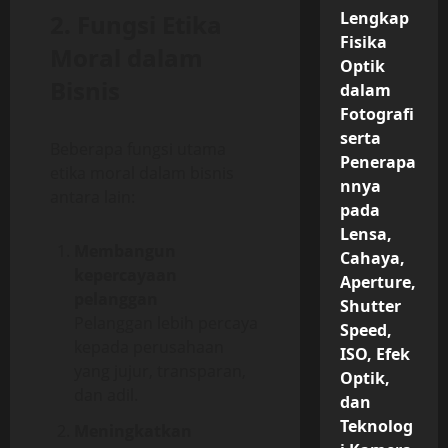
Lengkap
2. Fungsi Etika
Fisika
Moral dalam
Optik
Bisnis
dalam
Fotografi
serta
Beberapa fungsi utama
Penerapa
etika moral dalam bisnis
nnya
antara lain:
pada
Lensa,
Membangun
Cahaya,
kepercayaan
Aperture,
pelanggan
Shutter
Pelanggan lebih percaya
Speed,
kepada perusahaan
ISO, Efek
yang jujur, transparan,
Optik,
dan adil.
dan
Teknolog
Meningkatkan