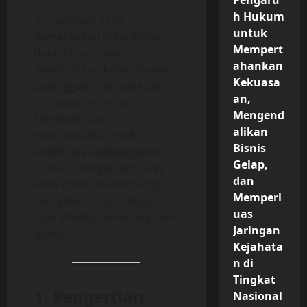
Pengaru
h Hukum
Perusahaan yang
untuk
menerapkan etika moral
Mempert
dalam bisnis akan
ahankan
membangun kepercayaan
Kekuasa
pelanggan, memperkuat
an,
hubungan internal
Mengend
karyawan, dan
alikan
meminimalkan risiko
Bisnis
konflik atau pelanggaran
Gelap,
hukum. Dengan kata lain,
dan
etika moral bukan hanya
Memperl
kewajiban sosial, tetapi
uas
juga strategi keberlanjutan
Jaringan
bisnis.
Kejahata
n di
Tingkat
1. Pengertian
Nasional