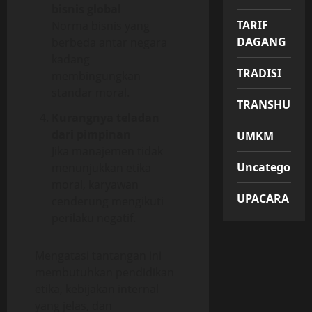
bisnis global
TARIF
Norma bisnis yang
DAGANG
berbeda antar negara
kadang
TRADISI
membingungkan
standar moral.
TRANSHUMA
Kurangnya teladan
dari pimpinan
UMKM
Jika manajemen tidak
Uncategorize
menunjukkan etika
moral, karyawan
UPACARA
cenderung mengikuti
perilaku negatif.
Mengatasi tantangan ini
membutuhkan pendidikan
etika, kebijakan internal
yang jelas, dan