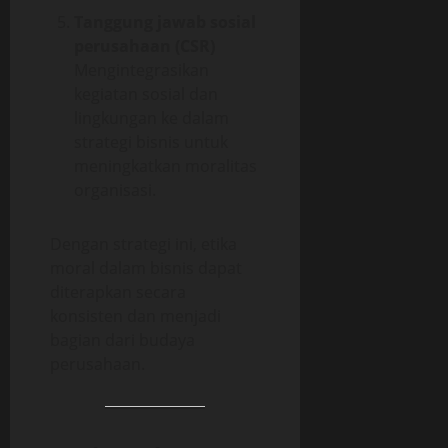
Tanggung jawab sosial
perusahaan (CSR)
Mengintegrasikan
kegiatan sosial dan
lingkungan ke dalam
strategi bisnis untuk
meningkatkan moralitas
organisasi.
Dengan strategi ini, etika
moral dalam bisnis dapat
diterapkan secara
konsisten dan menjadi
bagian dari budaya
perusahaan.