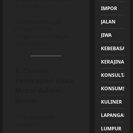
lingkungan.
IMPOR
JALAN
Nilai-nilai ini menjadi
pedoman dalam
JIWA
pengambilan keputusan
bisnis yang etis.
KEBEBASAN
KERAJINAN
4. Contoh
KONSULTASI
Penerapan Etika
Moral dalam
KONSUMSI
Bisnis
KULINER
LAPANGAN
Beberapa contoh
penerapan:
LUMPUR