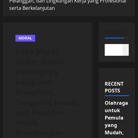
Pelanggan, dan Lingkungan Kerja yang Profesional
serta Berkelanjutan
SEARCH
MORAL
Etika Moral
Search
dalam Bisnis:
Pentingnya
Kejujuran,
RECENT
Integritas,
POSTS
Tanggung Jawab,
Olahraga
untuk
dan Keadilan
Pemula
untuk
yang
Membangun
Mudah,