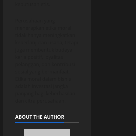
keputusan etis.
Perusahaan yang
menerapkan etika moral
tidak hanya meningkatkan
keberlanjutan usaha, tetapi
juga membentuk budaya
kerja positif, loyalitas
pelanggan, dan kontribusi
sosial yang bermanfaat.
Etika moral dalam bisnis
adalah investasi jangka
panjang bagi keberhasilan
dan citra perusahaan.
ABOUT THE AUTHOR