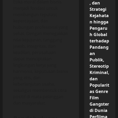
Etika moral dalam bisnis
, dan
menjadi fondasi untuk
Strategi
membangun reputasi,
Kejahata
kepercayaan, dan
n hingga
hubungan profesional yang
Pengaru
sehat. Dengan menegakkan
h Global
nilai kejujuran, tanggung
terhadap
jawab, integritas, dan
Pandang
keadilan, perusahaan
an
dapat menciptakan
Publik,
lingkungan kerja yang
Stereotip
harmonis, keputusan bisnis
Kriminal,
yang etis, dan
dan
keberlanjutan usaha,
Popularit
sekaligus membentuk citra
as Genre
positif di mata pelanggan
Film
dan masyarakat.
Gangster
di Dunia
Perfilma