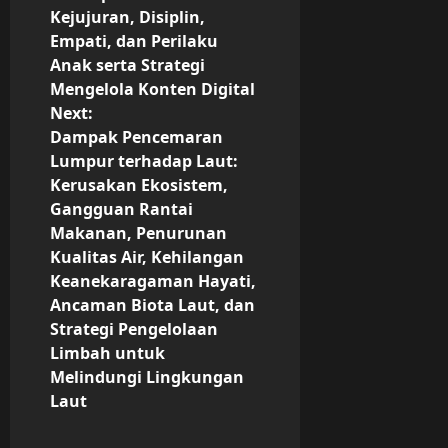
t
Kejujuran, Disiplin,
n
Empati, dan Perilaku
Anak serta Strategi
a
Mengelola Konten Digital
Next:
v
Dampak Pencemaran
Lumpur terhadap Laut:
i
Kerusakan Ekosistem,
g
Gangguan Rantai
Makanan, Penurunan
a
Kualitas Air, Kehilangan
Keanekaragaman Hayati,
t
Ancaman Biota Laut, dan
Strategi Pengelolaan
i
Limbah untuk
o
Melindungi Lingkungan
Laut
n