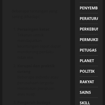
PENYEMBUH
Beberapa tantangan yang
sering dihadapi:
PERATURAN
PERKEBUNA
Persaingan ketat
Tekanan untuk
PERMUKIMA
mendapatkan
keuntungan cepat dapat
PETUGAS
mendorong perilaku
tidak etis.
PLANET
Korupsi dan praktik
POLITIK
curang
Beberapa individu atau
RAKYAT
perusahaan tergoda
melakukan penipuan
SAINS
atau suap.
Pengaruh budaya
SKILL