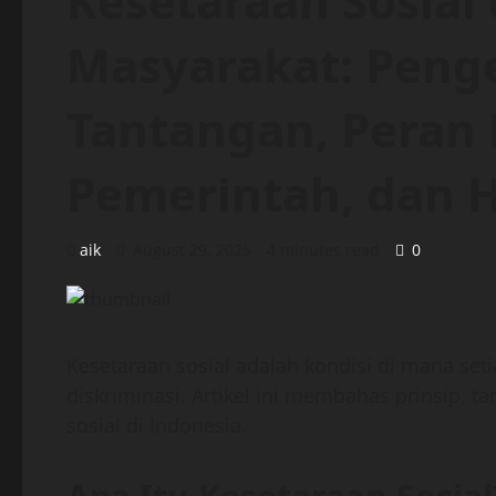
Kesetaraan Sosial
Masyarakat: Penger
Tantangan, Peran 
Pemerintah, dan 
aik
August 29, 2025
4 minutes read
0
Kesetaraan sosial adalah kondisi di mana set
diskriminasi. Artikel ini membahas prinsip, 
sosial di Indonesia.