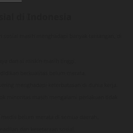
ial di Indonesia
an sosial masih menghadapi banyak tantangan, di
kaya dan si miskin masih tinggi.
ndidikan berkualitas belum merata.
ering menghadapi keterbatasan di dunia kerja.
ok minoritas masih mengalami perlakuan tidak
as medis belum merata di semua daerah.
eadilan dan kesetaraan sosial.