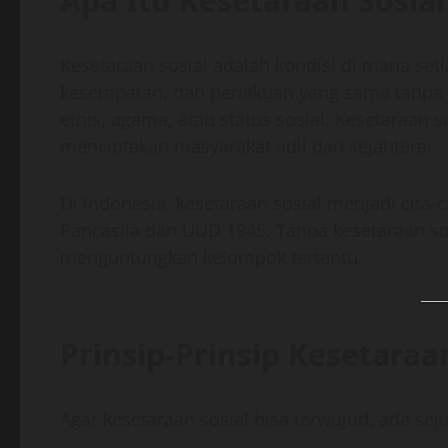
Apa Itu Kesetaraan Sosial
Kesetaraan sosial adalah kondisi di mana set
kesempatan, dan perlakuan yang sama tanpa
etnis, agama, atau status sosial. Kesetaraan 
menciptakan masyarakat adil dan sejahtera.
Di Indonesia, kesetaraan sosial menjadi cita
Pancasila dan UUD 1945. Tanpa kesetaraan s
menguntungkan kelompok tertentu.
Prinsip-Prinsip Kesetaraa
Agar kesetaraan sosial bisa terwujud, ada seju