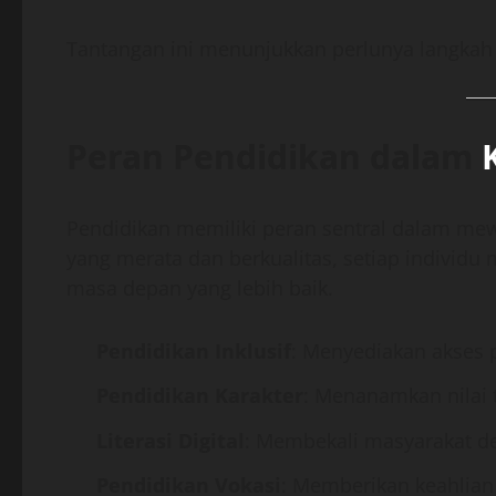
Tantangan ini menunjukkan perlunya langkah 
Peran Pendidikan dalam
Pendidikan memiliki peran sentral dalam me
yang merata dan berkualitas, setiap individ
masa depan yang lebih baik.
Pendidikan Inklusif
: Menyediakan akses 
Pendidikan Karakter
: Menanamkan nilai 
Literasi Digital
: Membekali masyarakat d
Pendidikan Vokasi
: Memberikan keahlian 