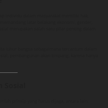
?
iap individu dalam masyarakat memiliki hak,
 memandang latar belakang ekonomi, gender,
sosial merupakan salah satu pilar penting dalam
-cita luhur bangsa sebagaimana tercantum dalam
osial, pembangunan akan timpang, karena hanya
n Sosial
mlah prinsip yang harus dijaga, antara lain: