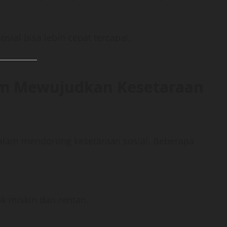
ial bisa lebih cepat tercapai.
am Mewujudkan Kesetaraan
alam mendorong kesetaraan sosial. Beberapa
 miskin dan rentan.