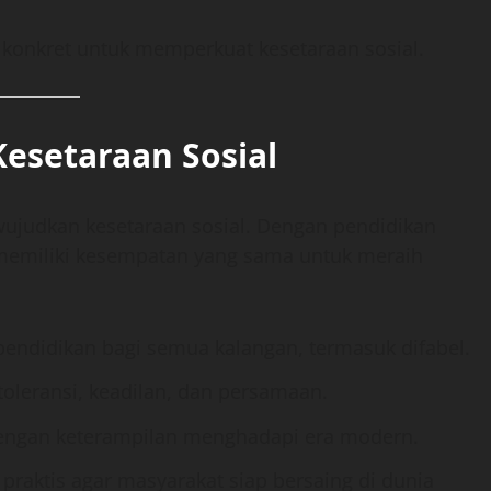
konkret untuk memperkuat kesetaraan sosial.
Kesetaraan Sosial
wujudkan kesetaraan sosial. Dengan pendidikan
u memiliki kesempatan yang sama untuk meraih
pendidikan bagi semua kalangan, termasuk difabel.
toleransi, keadilan, dan persamaan.
engan keterampilan menghadapi era modern.
praktis agar masyarakat siap bersaing di dunia