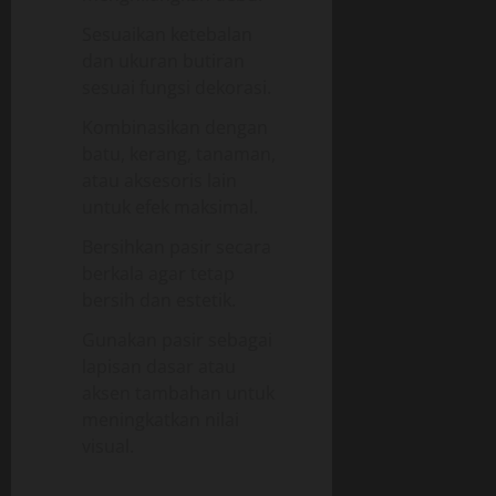
Sesuaikan ketebalan
dan ukuran butiran
sesuai fungsi dekorasi.
Kombinasikan dengan
batu, kerang, tanaman,
atau aksesoris lain
untuk efek maksimal.
Bersihkan pasir secara
berkala agar tetap
bersih dan estetik.
Gunakan pasir sebagai
lapisan dasar atau
aksen tambahan untuk
meningkatkan nilai
visual.