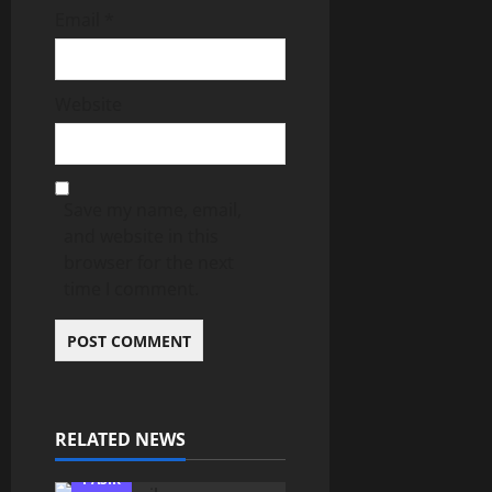
Email
*
Website
Save my name, email,
and website in this
browser for the next
time I comment.
RELATED NEWS
PASIR