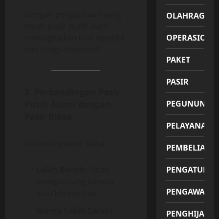
Dengan penggunaan yang
OLAHRAGA
tepat, pasir putih alami
meningkatkan nilai estetika
OPERASIONA
dan fungsi dekoratif.
PAKET
PASIR
7. Perbandingan Pasir
Putih Alami dengan
PEGUNUNGA
Pasir Biasa
PELAYANAN
Dibanding pasir biasa:
PEMBELIAN
Lebih Bersih:
Tidak
PENGATUR
mengandung lumpur
PENGAWAS
atau kontaminan.
Warna Lebih Cerah:
PENGHIJAUA