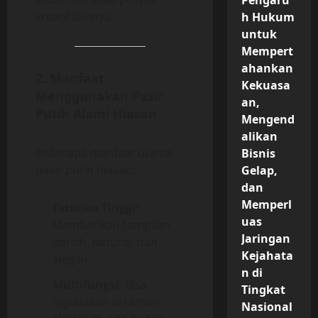
Pengaru
kreatif lainnya.
h Hukum
untuk
Mempert
ahankan
2. Manfaat
Kekuasa
Menggunakan Pasir
an,
Putih Alami Hiasan
Mengend
alikan
Beberapa manfaat utama
Bisnis
pasir putih hiasan:
Gelap,
dan
Memperl
Estetika Tinggi:
uas
Memberikan tampilan
Jaringan
bersih, natural, dan
Kejahata
elegan.
n di
Multifungsi:
Bisa
Tingkat
digunakan di taman,
Nasional