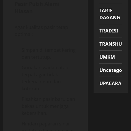
Pasir Putih Alami
TARIF
Hiasan
DAGANG
Agar kualitas pasir tetap
TRADISI
optimal:
TRANSHUMA
Simpan di tempat kering
dan tertutup.
UMKM
Gunakan wadah atau
Uncategorize
terpal agar tidak
terkena debu dan
UPACARA
kotoran.
Pisahkan pasir baru dan
bekas untuk menjaga
kebersihan.
Hindari paparan sinar
matahari langsung agar