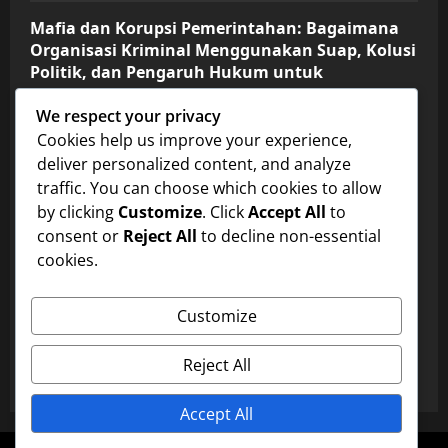
Mafia dan Korupsi Pemerintahan: Bagaimana
Organisasi Kriminal Menggunakan Suap, Kolusi
Politik, dan Pengaruh Hukum untuk
Mempertahankan Kekuasaan, Mengendalikan
We respect your privacy
Bisnis Gelap, dan Memperluas Jaringan
Kejahatan di Tingkat Nasional dan
Cookies help us improve your experience,
Internasional
deliver personalized content, and analyze
traffic. You can choose which cookies to allow
aik
October 30, 2025
0
by clicking
Customize
. Click
Accept All
to
FISIKA
consent or
Reject All
to decline non-essential
cookies.
Pemahaman Lengkap Fisika Lingkungan dan
Perubahan Iklim serta Penerapannya dalam
Pemanasan Global, Polusi, Energi Terbarukan,
Customize
Dinamika Atmosfer, Sumber Daya Alam, dan
Strategi Mitigasi Dampak Lingkungan
Reject All
aik
October 29, 2025
0
Accept All