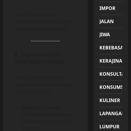
IMPOR
Tips ini membantu
JALAN
memastikan dekorasi lebih
menarik dan tahan lama.
JIWA
KEBEBASAN
6. Kegunaan Pasir
KERAJINAN
Putih Alami Hiasan
KONSULTASI
Pasir putih alami bisa
digunakan untuk berbagai
KONSUMSI
tujuan dekoratif:
KULINER
Dekorasi Taman:
LAPANGAN
Membuat jalur taman,
border tanaman, atau
LUMPUR
efek zen.