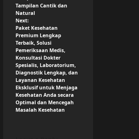
Tampilan Cantik dan
v
Natural
Next:
i
Paket Kesehatan
g
Premium Lengkap
Terbaik, Solusi
a
Pemeriksaan Medis,
Konsultasi Dokter
t
Spesialis, Laboratorium,
Diagnostik Lengkap, dan
i
Layanan Kesehatan
o
Eksklusif untuk Menjaga
Kesehatan Anda secara
n
Optimal dan Mencegah
Masalah Kesehatan