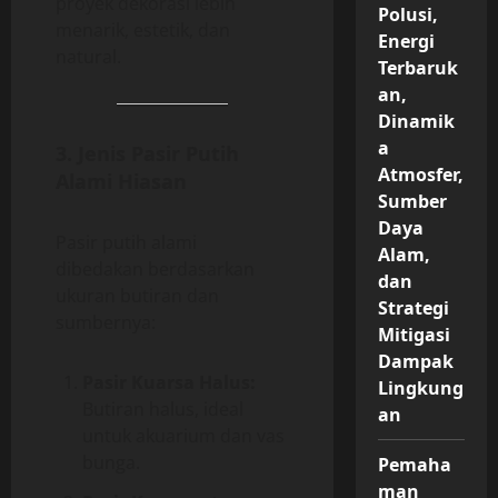
proyek dekorasi lebih
Polusi,
menarik, estetik, dan
Energi
natural.
Terbaruk
an,
Dinamik
a
3. Jenis Pasir Putih
Atmosfer,
Alami Hiasan
Sumber
Daya
Pasir putih alami
Alam,
dibedakan berdasarkan
dan
ukuran butiran dan
Strategi
sumbernya:
Mitigasi
Dampak
Pasir Kuarsa Halus:
Lingkung
Butiran halus, ideal
an
untuk akuarium dan vas
bunga.
Pemaha
man