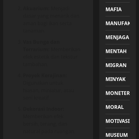
Akuarium:
Menjadi
MAFIA
dasar yang menarik dan
aman bagi ikan serta
MANUFAKTU
tanaman.
MENJAGA
Vas Bunga dan
Terrarium:
Memberikan
MENTAH
efek estetik dan tekstur
tambahan.
MIGRAN
Proyek Kerajinan:
MINYAK
Digunakan untuk
hiasan, miniatur, atau
MONETER
seni kreatif.
MORAL
Dekorasi Indoor:
Memberikan efek
MOTIVASI
bersih, terang, dan
natural pada ruangan.
MUSEUM