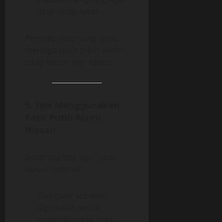
pasir tetap cerah.
Penyimpanan yang tepat
menjaga pasir putih alami
tetap bersih dan estetis.
9. Tips Menggunakan
Pasir Putih Alami
Hiasan
Beberapa tips agar pasir
hiasan optimal:
Cuci pasir sebelum
digunakan untuk
menghilangkan debu.