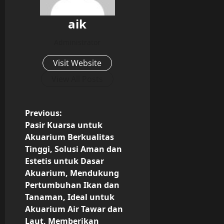
aik
Administrator
Visit Website
View All Posts
P
Previous:
Pasir Kuarsa untuk
o
Akuarium Berkualitas
Tinggi, Solusi Aman dan
s
Estetis untuk Dasar
Akuarium, Mendukung
t
Pertumbuhan Ikan dan
n
Tanaman, Ideal untuk
Akuarium Air Tawar dan
a
Laut, Memberikan