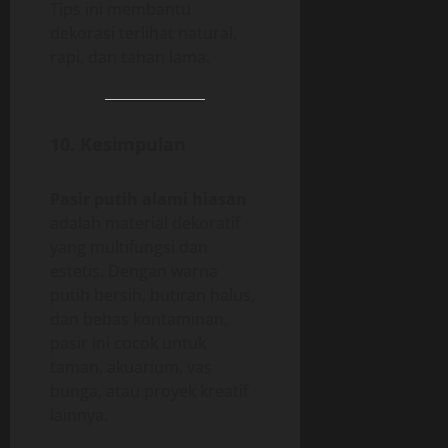
Tips ini membantu
dekorasi terlihat natural,
rapi, dan tahan lama.
10. Kesimpulan
Pasir putih alami hiasan
adalah material dekoratif
yang multifungsi dan
estetis. Dengan warna
putih bersih, butiran halus,
dan bebas kontaminan,
pasir ini cocok untuk
taman, akuarium, vas
bunga, atau proyek kreatif
lainnya.