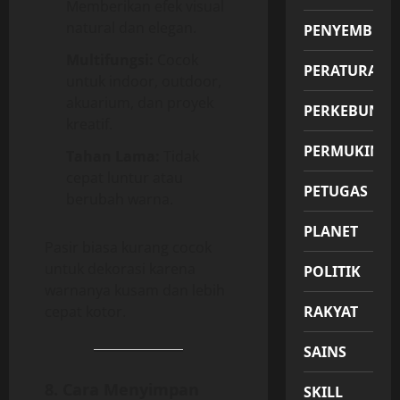
Memberikan efek visual
natural dan elegan.
PENYEMBUH
Multifungsi:
Cocok
PERATURAN
untuk indoor, outdoor,
akuarium, dan proyek
PERKEBUNA
kreatif.
PERMUKIMA
Tahan Lama:
Tidak
cepat luntur atau
PETUGAS
berubah warna.
PLANET
Pasir biasa kurang cocok
untuk dekorasi karena
POLITIK
warnanya kusam dan lebih
cepat kotor.
RAKYAT
SAINS
8. Cara Menyimpan
SKILL