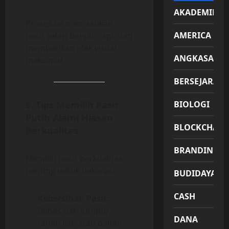
AKADEMIK
Proses ini memastikan
AMERICA
pasir tetap bersih, rapi, dan
memberikan efek visual
ANGKASA
maksimal.
BERSEJARAH
5. Tips Memilih Pasir
BIOLOGI
Putih Alami Hiasan
BLOCKCHAIN
Berkualitas
BRANDING
Memilih pasir berkualitas
penting untuk dekorasi:
BUDIDAYA
CASH
Kebersihan Pasir:
Bebas dari lumpur,
DANA
tanah liat, atau bahan