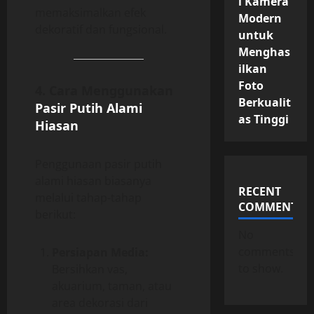
i Kamera
memaksimalkan efek
Modern
dekoratif dan fungsional.
untuk
Menghas
ilkan
Foto
4. Cara Menggunakan
Berkualit
Pasir Putih Alami
as Tinggi
Hiasan
Penggunaan pasir putih
alami hiasan biasanya
RECENT
melalui tahap-tahap
COMMENTS
berikut:
No
comments
Persiapan Media:
to show.
Bersihkan vas,
akuarium, taman, atau
area dekorasi dari