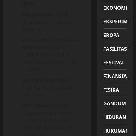
kimia.
EKONOMI
Warna Cerah:
Putih
EKSPERIMEN
alami tanpa noda atau
kotoran.
EROPA
Ukuran Butiran Sesuai
Kebutuhan:
Halus
FASILITAS
untuk indoor, sedikit
kasar untuk taman atau
FESTIVAL
outdoor.
FINANSIAL
Supplier Terpercaya:
Pastikan kualitas pasir
FISIKA
konsisten.
GANDUM
Pasir Aman:
Ramah
lingkungan dan aman
HIBURAN
untuk tanaman atau
ikan jika digunakan di
HUKUMAN
akuarium.