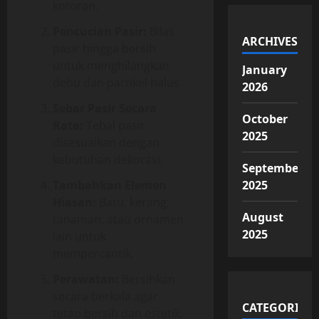
kotoran.
Pencucian Pasir:
Bilas
ARCHIVES
pasir hingga bersih
untuk menghilangkan
January
debu dan partikel halus.
2026
Sebar Pasir Secara
October
Rata:
Tebal pasir
2025
disesuaikan dengan
kebutuhan dekorasi.
September
Tambahkan Elemen
2025
Hiasan:
Batu, kerang,
August
tanaman, atau ornamen
2025
lain untuk
mempercantik.
Perawatan:
Bersihkan
secara berkala agar
CATEGORIES
tetap bersih dan estetik.