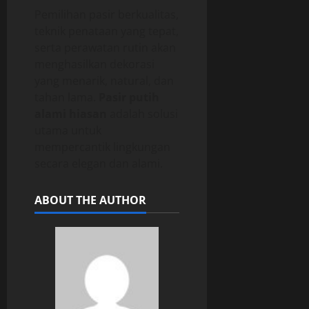
Pemilihan pasir berkualitas,
teknik penataan yang tepat,
serta perawatan rutin akan
menghasilkan dekorasi
yang menarik, natural, dan
tahan lama.
Pasir putih
alami hiasan
adalah solusi
utama untuk
mempercantik lingkungan
secara elegan dan alami.
ABOUT THE AUTHOR