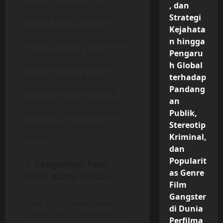
taman, akuarium, dan
, dan
proyek kreatif. Pasir ini
Strategi
memberikan tampilan
Kejahata
natural, bersih, dan estetis.
n hingga
Dengan butiran halus,
Pengaru
bebas kontaminan, dan
h Global
mudah dibentuk, pasir
terhadap
putih alami cocok untuk
Pandang
dekorasi indoor maupun
an
outdoor, menambah nilai
Publik,
keindahan dan kesan
Stereotip
elegan.
Kriminal,
dan
Popularit
1. Pengertian Pasir
as Genre
Putih Alami Hiasan
Film
Gangster
Pasir putih alami hiasan
di Dunia
adalah pasir yang berasal
Perfilma