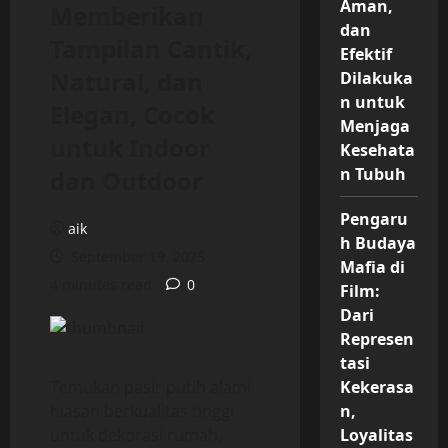
Aman,
Memberikan
dan
Tampilan Cantik,
Efektif
Natural, dan
Dilakuka
n untuk
Elegan, Cocok
Menjaga
untuk Indoor
Kesehata
n Tubuh
dan Outdoor
Pengaru
aik
h Budaya
September 19, 2025
Mafia di
4 minutes read
0
Film:
Dari
Represen
tasi
Temukan pasir putih alami
Kekerasa
hiasan berkualitas tinggi
n,
untuk dekorasi rumah,
Loyalitas