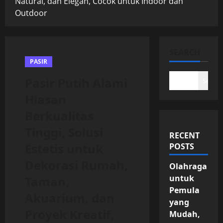
Natural, dan Elegan, Cocok untuk Indoor dan
Outdoor
SEARCH
PASIR
Pasir Putih Alami
Search
Hiasan
Berkualitas
Tinggi, Solusi
RECENT
Estetis untuk
POSTS
Dekorasi Rumah,
Olahraga
untuk
Taman,
Pemula
Akuarium, dan
yang
Proyek Kreatif,
Mudah,