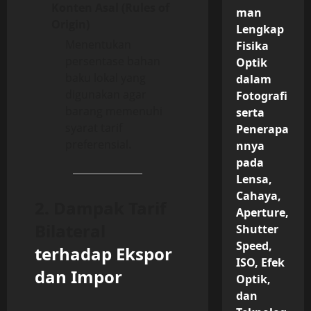
Konten Asal (Rules of
man
Origin)
Lengkap
Menentukan
Fisika
persentase bahan
Optik
baku lokal yang
dalam
digunakan agar
Fotografi
barang memenuhi
serta
syarat tarif
Penerapa
preferensial.
nnya
pada
Lensa,
Cahaya,
2. Dampak Tarif
Aperture,
Bilateral
Shutter
Speed,
terhadap Ekspor
ISO, Efek
dan Impor
Optik,
dan