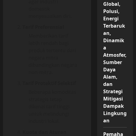
agar industri
Global,
domestik
Polusi,
menyesuaikan diri.
Energi
Terbaruk
Tarif Preferensial
an,
Memberikan tarif
Dinamik
lebih rendah bagi
a
produk tertentu dari
Atmosfer,
negara mitra
Sumber
dibandingkan negara
Daya
non-mitra.
Alam,
Tarif Protektif Selektif
dan
Strategi
Beberapa komoditas
Mitigasi
strategis tetap
Dampak
dikenai tarif tinggi
Lingkung
untuk melindungi
an
industri lokal.
Kuota dan Aturan
Pemaha