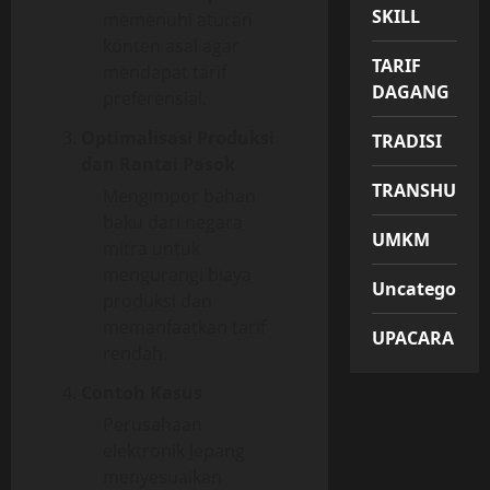
SKILL
memenuhi aturan
konten asal agar
TARIF
mendapat tarif
DAGANG
preferensial.
Optimalisasi Produksi
TRADISI
dan Rantai Pasok
TRANSHUMA
Mengimpor bahan
baku dari negara
UMKM
mitra untuk
mengurangi biaya
Uncategorize
produksi dan
memanfaatkan tarif
UPACARA
rendah.
Contoh Kasus
Perusahaan
elektronik Jepang
menyesuaikan