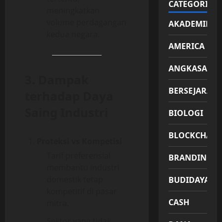
CATEGORIES
meningkatkan
volume perdagangan
AKADEMIK
kedua negara.
AMERICA
ANGKASA
3. Dampak
BERSEJARAH
terhadap Daya
Saing Industri
BIOLOGI
BLOCKCHAIN
Proteksi vs Kompetisi
Tarif preferensial
BRANDING
membantu industri
domestik tetap
BUDIDAYA
kompetitif di pasar
CASH
mitra.
Sektor yang tidak