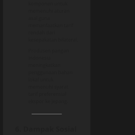
komponen untuk
memenuhi aturan
asal guna
memanfaatkan tarif
rendah dari
kesepakatan bilateral.
Produsen pangan
Indonesia
meningkatkan
penggunaan bahan
lokal untuk
memenuhi syarat
tarif preferensial
ekspor ke Jepang.
6. Dampak Sosial