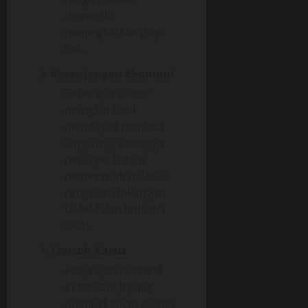
domestik,
meningkatkan daya
beli.
Kesenjangan Ekonomi
Beberapa sektor
mungkin tidak
mendapat manfaat
langsung, sehingga
perlu perhatian
pemerintah melalui
program dukungan
UMKM dan industri
lokal.
Contoh Kasus
Perjanjian bilateral
Indonesia-Jepang
meningkatkan ekspor