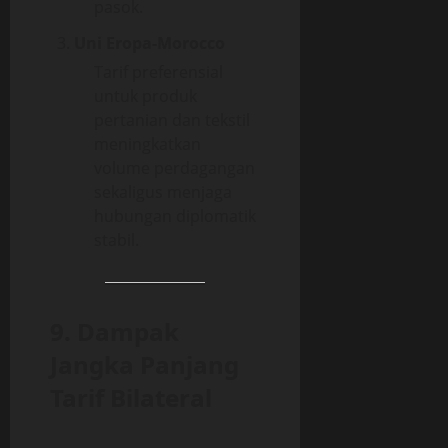
pasok.
Uni Eropa-Morocco
Tarif preferensial
untuk produk
pertanian dan tekstil
meningkatkan
volume perdagangan
sekaligus menjaga
hubungan diplomatik
stabil.
9. Dampak
Jangka Panjang
Tarif Bilateral