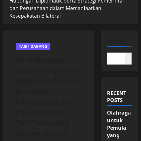
Hubungan Diplomatik, serta Strategi Pemerintah
dan Perusahaan dalam Memanfaatkan
Kesepakatan Bilateral
SEARCH
TARIF DAGANG
Tarif Dagang
Search
dalam Perjanjian
Bilateral: Analisis
Dampak
RECENT
Penurunan dan
POSTS
Peningkatan
Olahraga
untuk
Tarif terhadap
Pemula
Ekspor-Impor,
yang