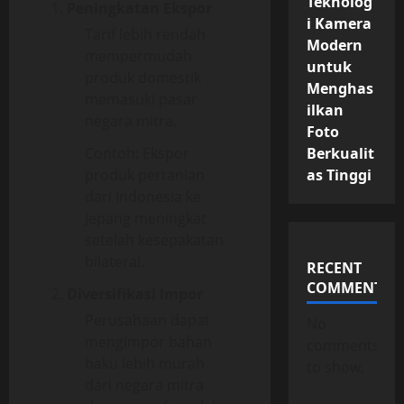
Teknolog
Peningkatan Ekspor
i Kamera
Tarif lebih rendah
Modern
mempermudah
untuk
produk domestik
Menghas
memasuki pasar
ilkan
negara mitra.
Foto
Contoh: Ekspor
Berkualit
produk pertanian
as Tinggi
dari Indonesia ke
Jepang meningkat
setelah kesepakatan
bilateral.
RECENT
COMMENTS
Diversifikasi Impor
Perusahaan dapat
No
mengimpor bahan
comments
baku lebih murah
to show.
dari negara mitra