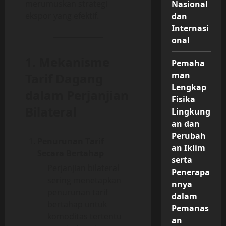
merumuskan strategi
Nasional
ekspor yang efektif.
dan
Internasi
onal
1. Mekanisme
Pemaha
man
Tarif Dagang
Lengkap
dalam Perjanjian
Fisika
Bilateral
Lingkung
an dan
Perubah
Penurunan Tarif
an Iklim
Secara Bertahap
serta
Perjanjian bilateral
Penerapa
sering menetapkan
nnya
penurunan tarif
dalam
bertahap untuk
Pemanas
komoditas tertentu
an