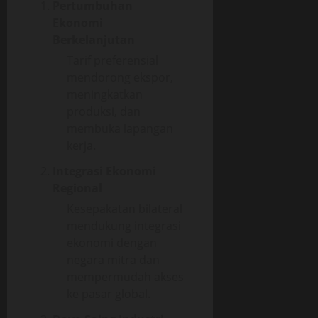
Pertumbuhan
Ekonomi
Berkelanjutan
Tarif preferensial
mendorong ekspor,
meningkatkan
produksi, dan
membuka lapangan
kerja.
Integrasi Ekonomi
Regional
Kesepakatan bilateral
mendukung integrasi
ekonomi dengan
negara mitra dan
mempermudah akses
ke pasar global.