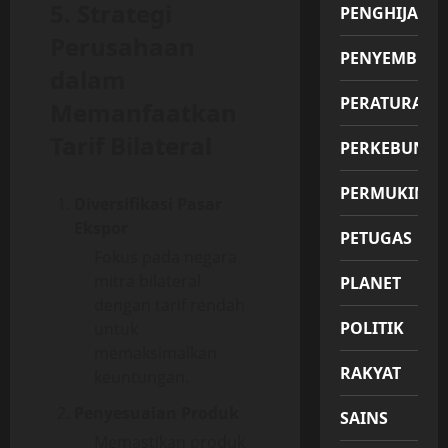
5. Strategi
PENGHIJAUA
Perusahaan
PENYEMBUH
dalam
PERATURAN
Memanfaatkan
Tarif Bilateral
PERKEBUNA
PERMUKIMA
Diversifikasi Pasar
Ekspor
PETUGAS
Fokus pada negara
mitra bilateral
PLANET
dengan tarif rendah
POLITIK
untuk
memaksimalkan
RAKYAT
keuntungan.
Penyesuaian Produk
SAINS
Memastikan produk