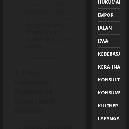
HUKUMAN
Indonesia mendapat
keuntungan dari
IMPOR
kesepakatan bilateral
dengan Pakistan,
JALAN
meningkatkan
kualitas dan volume
JIWA
ekspor.
KEBEBASAN
KERAJINAN
4. Peran
KONSULTASI
Hubungan
Diplomatik
KONSUMSI
dalam Tarif
KULINER
Bilateral
LAPANGAN
Negosiasi dan Konsesi