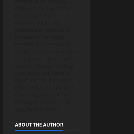
menyesuaikan produk,
rantai pasok, dan strategi
ekspor agar dapat
memanfaatkan tarif
preferensial, sementara
pemerintah berfungsi
memfasilitasi kesepakatan,
mengawasi kepatuhan, dan
menjaga stabilitas sosial-
ekonomi. Dengan strategi
yang tepat, tarif bilateral
dapat menjadi instrumen
efektif untuk memperkuat
daya saing nasional dan
hubungan internasional
yang berkelanjutan.
ABOUT THE AUTHOR