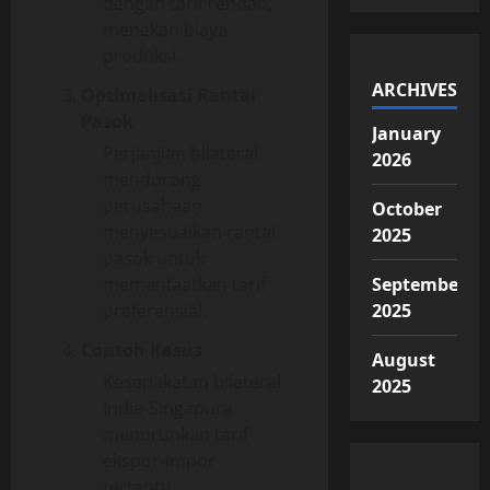
dengan tarif rendah,
menekan biaya
produksi.
ARCHIVES
Optimalisasi Rantai
Pasok
January
Perjanjian bilateral
2026
mendorong
perusahaan
October
menyesuaikan rantai
2025
pasok untuk
memanfaatkan tarif
September
preferensial.
2025
Contoh Kasus
August
Kesepakatan bilateral
2025
India-Singapura
menurunkan tarif
ekspor-impor
tertentu,