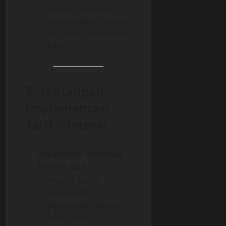
industri kerajinan,
menciptakan peluang
kerja bagi masyarakat
lokal.
7. Tantangan
Implementasi
Tarif Bilateral
Kepatuhan terhadap
Aturan Asal
Produk harus
memenuhi
persyaratan konten
lokal untuk