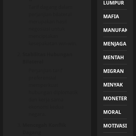
LUMPUR
Tarif dagang dalam
perjanjian bilateral
MAFIA
merupakan hasil
negosiasi untuk
MANUFAKTU
menciptakan
kesepakatan win-win.
MENJAGA
Stabilitas Hubungan
MENTAH
Bilateral
Perjanjian tarif
MIGRAN
preferensial
MINYAK
memperkuat
hubungan diplomatik
MONETER
dan kerja sama
ekonomi kedua
MORAL
negara.
Mencegah Konflik
MOTIVASI
Dagang