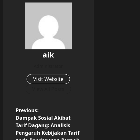
aik
Administrator
Visit Website
View All Posts
P
Previous:
Dampak Sosial Akibat
o
Tarif Dagang: Analisis
Pengaruh Kebijakan Tarif
s