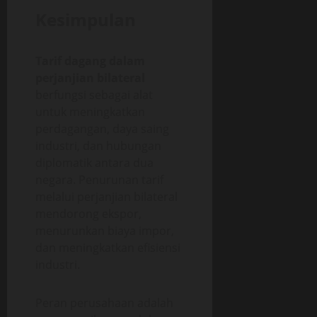
Kesimpulan
Tarif dagang dalam
perjanjian bilateral
berfungsi sebagai alat
untuk meningkatkan
perdagangan, daya saing
industri, dan hubungan
diplomatik antara dua
negara. Penurunan tarif
melalui perjanjian bilateral
mendorong ekspor,
menurunkan biaya impor,
dan meningkatkan efisiensi
industri.
Peran perusahaan adalah