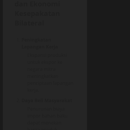
dan Ekonomi
Kesepakatan
Bilateral
Peningkatan
Lapangan Kerja
Ekspansi produksi
untuk ekspor ke
negara mitra
meningkatkan
penciptaan lapangan
kerja.
Daya Beli Masyarakat
Penurunan biaya
impor bahan baku
dapat menekan
harga produk