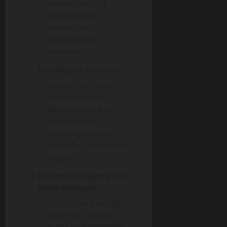
menikmati tarif
preferensial,
menambah
kompleksitas
administratif.
Persaingan Internal
Sektor yang tidak
tercakup dalam
kesepakatan bisa
menghadapi
persaingan lebih
ketat dari produk luar
negeri.
Ketergantungan pada
Mitra Bilateral
Terlalu bergantung
pada satu negara