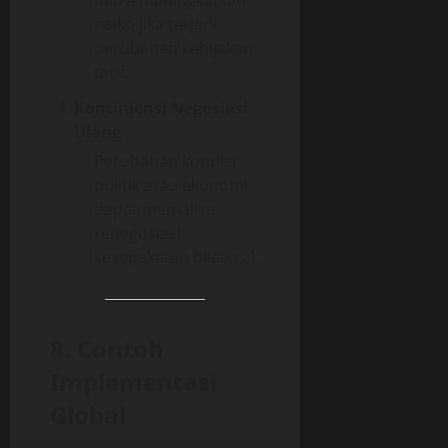
mitra meningkatkan
risiko jika terjadi
perubahan kebijakan
tarif.
Kontinjensi Negosiasi
Ulang
Perubahan kondisi
politik atau ekonomi
dapat memaksa
renegosiasi
kesepakatan bilateral.
8. Contoh
Implementasi
Global