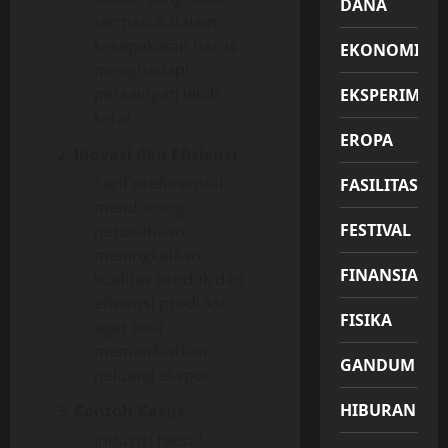
DANA
termasuk dalam
kesepakatan harus
EKONOMI
menghadapi
persaingan lebih
EKSPERIMEN
ketat.
EROPA
Inovasi dan Efisiensi
Tarif preferensial
FASILITAS
mendorong
FESTIVAL
perusahaan
meningkatkan
FINANSIAL
kualitas produk dan
efisiensi produksi
FISIKA
agar bisa
memanfaatkan
GANDUM
peluang ekspor.
HIBURAN
Contoh Kasus
Industri tekstil