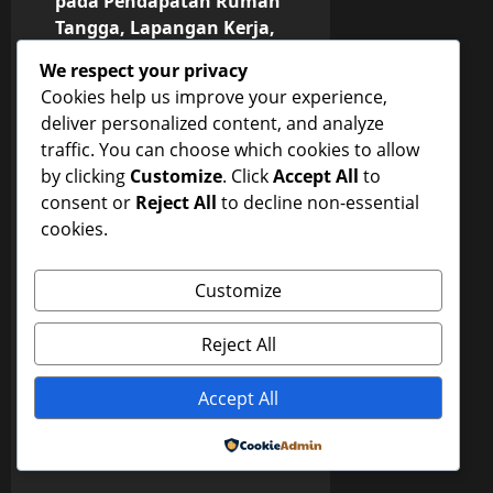
pada Pendapatan Rumah
Tangga, Lapangan Kerja,
t
Kesenjangan Ekonomi,
We respect your privacy
n
Daya Beli Masyarakat,
Cookies help us improve your experience,
dan Strategi Pemerintah
deliver personalized content, and analyze
a
dalam Mengurangi Risiko
traffic. You can choose which cookies to allow
Sosial
v
by clicking
Customize
. Click
Accept All
to
Next:
consent or
Reject All
to decline non-essential
Biologi Seluler dalam
i
cookies.
Riset Medis: Struktur dan
g
Fungsi Sel, Mekanisme
Customize
Molekuler, Signal Sel,
a
Peran dalam Penyakit,
Reject All
Teknik Analisis Seluler,
t
dan Aplikasinya untuk
Terapi, Diagnostik, dan
Accept All
i
Penemuan Obat
o
Powered by