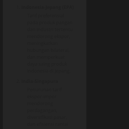
Indonesia-Jepang (EPA)
Tarif preferensial
pada produk pangan
dan industri tertentu
mendorong ekspor,
meningkatkan
hubungan bilateral,
dan memperkuat
daya saing produk
Indonesia di Jepang.
India-Singapura
Penurunan tarif
ekspor-impor
mendorong
perdagangan,
diversifikasi pasar,
dan efisiensi rantai