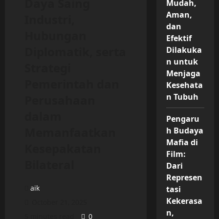
Daya Saing
Mudah,
Aman,
Industri,
dan
Hubungan
Efektif
Diplomatik, serta
Dilakuka
n untuk
Strategi
Menjaga
Pemerintah dan
Kesehata
n Tubuh
Perusahaan
dalam
Pengaru
Memanfaatkan
h Budaya
Mafia di
Kesepakatan
Film:
Bilateral
Dari
Represen
aik
tasi
Kekerasa
October 21, 2025
n,
5 minutes read
0