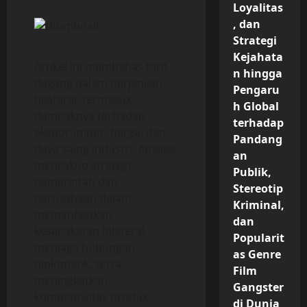
Loyalitas
, dan
Strategi
Kejahata
Artikel ini membahas tarif
n hingga
dagang dalam perjanjian
Pengaru
bilateral, termasuk
h Global
dampaknya terhadap
terhadap
ekspor-impor, harga, dan
Pandang
daya saing industri. Analisis
an
mencakup strategi
Publik,
pemerintah dan
Stereotip
perusahaan dalam
Kriminal,
memanfaatkan
dan
kesepakatan bilateral,
Popularit
menjaga hubungan
as Genre
diplomatik, serta
Film
meningkatkan
Gangster
kompetitivitas produk
di Dunia