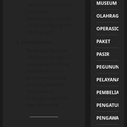
MUSEUM
Kesepakatan bilateral
membantu
OLAHRAGA
mengurangi potensi
sengketa dagang dan
OPERASIONA
perang tarif.
PAKET
Contoh Kasus
Perjanjian bilateral
PASIR
Uni Eropa dengan
negara berkembang
PEGUNUNGA
memberikan tarif
preferensial untuk
PELAYANAN
produk pertanian,
memperkuat
PEMBELIAN
hubungan ekonomi
dan diplomatik.
PENGATUR
PENGAWAS